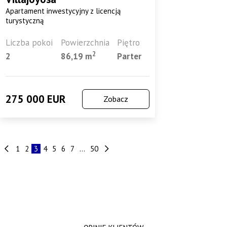
Apartament inwestycyjny z licencją
turystyczną
Liczba pokoi
Powierzchnia
Piętro
2
2
86,19 m
Parter
275 000 EUR
Zobacz
1
2
3
4
5
6
7
...
50