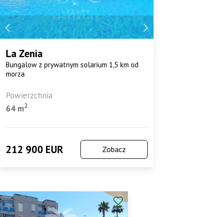
La Zenia
Bungalow z prywatnym solarium 1,5 km od
morza
Powierzchnia
2
64 m
212 900 EUR
Zobacz