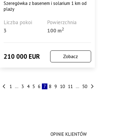
Szeregówka z basenem i solarium 1 km od
plaży
Liczba pokoi
Powierzchnia
2
3
100 m
210 000 EUR
Zobacz
1
...
3
4
5
6
7
8
9
10
11
...
50
OPINIE KLIENTÓW