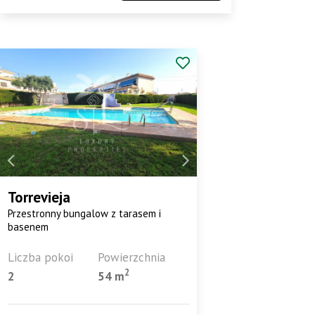
Torrevieja
Przestronny bungalow z tarasem i
basenem
Liczba pokoi
Powierzchnia
2
2
54 m