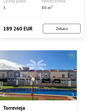
Liczba pokoi
Powierzchnia
2
3
80 m
189 260 EUR
Zobacz
Torrevieja