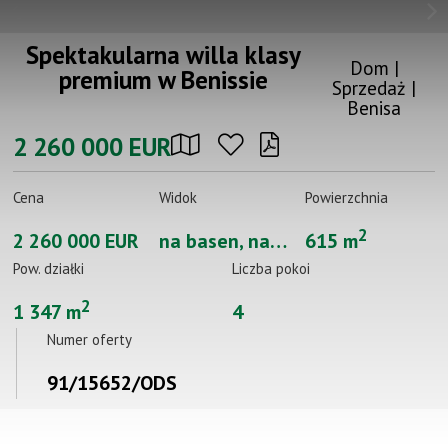
Spektakularna willa klasy
Dom |
premium w Benissie
Sprzedaż |
Benisa
2 260 000 EUR
Cena
Widok
Powierzchnia
2
2 260 000 EUR
na basen, na góry, na morze
615 m
Pow. działki
Liczba pokoi
2
1 347 m
4
Numer oferty
91/15652/ODS