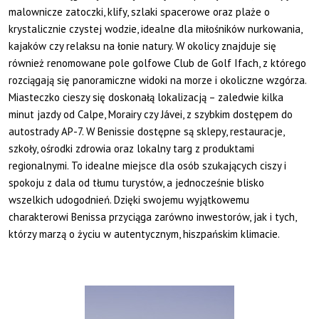
malownicze zatoczki, klify, szlaki spacerowe oraz plaże o
krystalicznie czystej wodzie, idealne dla miłośników nurkowania,
kajaków czy relaksu na łonie natury. W okolicy znajduje się
również renomowane pole golfowe Club de Golf Ifach, z którego
rozciągają się panoramiczne widoki na morze i okoliczne wzgórza.
Miasteczko cieszy się doskonałą lokalizacją – zaledwie kilka
minut jazdy od Calpe, Morairy czy Jávei, z szybkim dostępem do
autostrady AP-7. W Benissie dostępne są sklepy, restauracje,
szkoły, ośrodki zdrowia oraz lokalny targ z produktami
regionalnymi. To idealne miejsce dla osób szukających ciszy i
spokoju z dala od tłumu turystów, a jednocześnie blisko
wszelkich udogodnień. Dzięki swojemu wyjątkowemu
charakterowi Benissa przyciąga zarówno inwestorów, jak i tych,
którzy marzą o życiu w autentycznym, hiszpańskim klimacie.