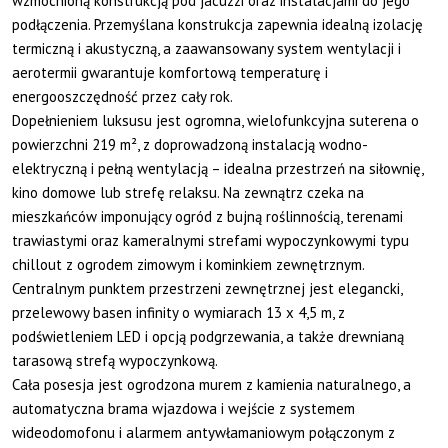
wzmocnioną konstrukcją pod jacuzzi oraz instalacjami do jego
podłączenia. Przemyślana konstrukcja zapewnia idealną izolację
termiczną i akustyczną, a zaawansowany system wentylacji i
aerotermii gwarantuje komfortową temperaturę i
energooszczędność przez cały rok.
Dopełnieniem luksusu jest ogromna, wielofunkcyjna suterena o
powierzchni 219 m², z doprowadzoną instalacją wodno-
elektryczną i pełną wentylacją – idealna przestrzeń na siłownię,
kino domowe lub strefę relaksu. Na zewnątrz czeka na
mieszkańców imponujący ogród z bujną roślinnością, terenami
trawiastymi oraz kameralnymi strefami wypoczynkowymi typu
chillout z ogrodem zimowym i kominkiem zewnętrznym.
Centralnym punktem przestrzeni zewnętrznej jest elegancki,
przelewowy basen infinity o wymiarach 13 x 4,5 m, z
podświetleniem LED i opcją podgrzewania, a także drewnianą
tarasową strefą wypoczynkową.
Cała posesja jest ogrodzona murem z kamienia naturalnego, a
automatyczna brama wjazdowa i wejście z systemem
wideodomofonu i alarmem antywłamaniowym połączonym z