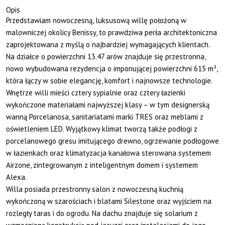
Opis
Przedstawiam nowoczesną, luksusową willę położoną w
malowniczej okolicy Benissy, to prawdziwa perła architektoniczna
zaprojektowana z myślą o najbardziej wymagających klientach.
Na działce o powierzchni 13.47 arów znajduje się przestronna,
nowo wybudowana rezydencja o imponującej powierzchni 615 m²,
która łączy w sobie elegancję, komfort i najnowsze technologie.
Wnętrze willi mieści cztery sypialnie oraz cztery łazienki
wykończone materiałami najwyższej klasy – w tym designerską
wanną Porcelanosa, sanitariatami marki TRES oraz meblami z
oświetleniem LED. Wyjątkowy klimat tworzą także podłogi z
porcelanowego gresu imitującego drewno, ogrzewanie podłogowe
w łazienkach oraz klimatyzacja kanałowa sterowana systemem
Airzone, zintegrowanym z inteligentnym domem i systemem
Alexa.
Willa posiada przestronny salon z nowoczesną kuchnią
wykończoną w szarościach i blatami Silestone oraz wyjściem na
rozległy taras i do ogrodu. Na dachu znajduje się solarium z