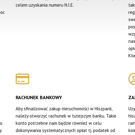
celem uzyskania numeru N.I.E.
tak
moc
reg
swó
pos
wzg
nas
opł
Kli
RACHUNEK BANKOWY
ZA
Aby sfinalizować zakup nieruchomości w Hiszpanii,
Uzy
należy otworzyć rachunek w tutejszym banku. Takie
his
go
konto potrzebne nam będzie również w celu
ram
y
dokonywania systematycznych opłat tj. podatek od
ko