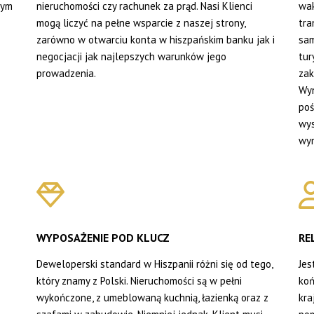
mym
nieruchomości czy rachunek za prąd. Nasi Klienci
wak
mogą liczyć na pełne wsparcie z naszej strony,
tra
zarówno w otwarciu konta w hiszpańskim banku jak i
sam
negocjacji jak najlepszych warunków jego
tur
prowadzenia.
zak
Wyn
poś
wys
wyn
WYPOSAŻENIE POD KLUCZ
RE
Deweloperski standard w Hiszpanii różni się od tego,
Jes
który znamy z Polski. Nieruchomości są w pełni
koń
wykończone, z umeblowaną kuchnią, łazienką oraz z
kra