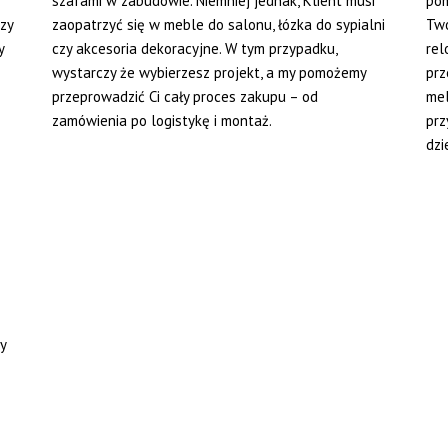
szafami w zabudowie. Niemniej jednak, Klient musi
pom
zy
zaopatrzyć się w meble do salonu, łózka do sypialni
Two
y
czy akcesoria dekoracyjne. W tym przypadku,
rel
wystarczy że wybierzesz projekt, a my pomożemy
prz
przeprowadzić Ci cały proces zakupu – od
mel
zamówienia po logistykę i montaż.
prz
dzi
y