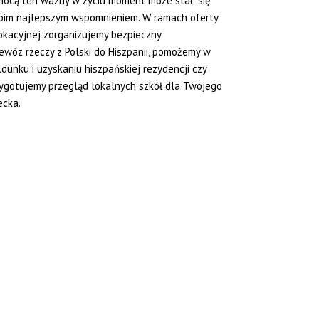
ocą ten ważny w życiu moment może stać się
im najlepszym wspomnieniem. W ramach oferty
okacyjnej zorganizujemy bezpieczny
ewóz rzeczy z Polski do Hiszpanii, pomożemy w
dunku i uzyskaniu hiszpańskiej rezydencji czy
ygotujemy przegląd lokalnych szkół dla Twojego
ecka.