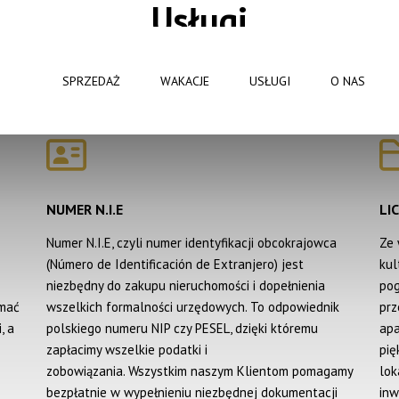
Usługi
SEVERIN ESTATE S.L.
SPRZEDAŻ
WAKACJE
USŁUGI
O NAS
Avenida Costa Blanca 33 puerta A1
03195 Los Arenales del Sol (Elche)
+48 507 173 443
info@severinestate.com
NUMER N.I.E
LI
Numer N.I.E, czyli numer identyfikacji obcokrajowca
Ze 
(Número de Identificación de Extranjero) jest
kul
niezbędny do zakupu nieruchomości i dopełnienia
pog
ymać
wszelkich formalności urzędowych. To odpowiednik
prz
, a
polskiego numeru NIP czy PESEL, dzięki któremu
apa
zapłacimy wszelkie podatki i
pię
zobowiązania. Wszystkim naszym Klientom pomagamy
lok
bezpłatnie w wypełnieniu niezbędnej dokumentacji
inw