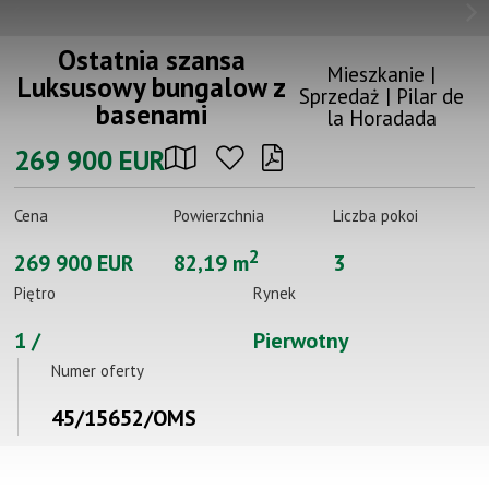
Ostatnia szansa
Mieszkanie |
Luksusowy bungalow z
Sprzedaż |
Pilar de
basenami
la Horadada
269 900 EUR
Cena
Powierzchnia
Liczba pokoi
2
269 900 EUR
82,19 m
3
Piętro
Rynek
1 /
Pierwotny
Numer oferty
45/15652/OMS