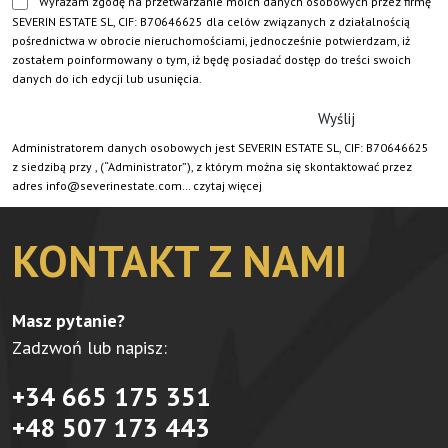
Wyrażam zgodę na przetwarzanie moich danych osobowych przez firmę
SEVERIN ESTATE SL, CIF: B70646625 dla celów związanych z działalnością
pośrednictwa w obrocie nieruchomościami, jednocześnie potwierdzam, iż
zostałem poinformowany o tym, iż będę posiadać dostęp do treści swoich
danych do ich edycji lub usunięcia.
Administratorem danych osobowych jest SEVERIN ESTATE SL, CIF: B70646625
z siedzibą przy , (“Administrator”), z którym można się skontaktować przez
adres info@severinestate.com…
czytaj więcej
KONTAKT Z NAMI
Masz pytanie?
Zadzwoń lub napisz:
+34 665 175 351
+48 507 173 443