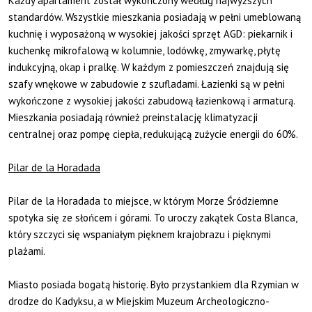
Każdy apartament został wykończony według najwyższych
standardów. Wszystkie mieszkania posiadają w pełni umeblowaną
kuchnię i wyposażoną w wysokiej jakości sprzęt AGD: piekarnik i
kuchenkę mikrofalową w kolumnie, lodówkę, zmywarkę, płytę
indukcyjną, okap i pralkę. W każdym z pomieszczeń znajdują się
szafy wnękowe w zabudowie z szufladami. Łazienki są w pełni
wykończone z wysokiej jakości zabudową łazienkową i armaturą.
Mieszkania posiadają również preinstalację klimatyzacji
centralnej oraz pompę ciepła, redukującą zużycie energii do 60%.
Pilar de la Horadada
Pilar de la Horadada to miejsce, w którym Morze Śródziemne
spotyka się ze słońcem i górami. To uroczy zakątek Costa Blanca,
który szczyci się wspaniałym pięknem krajobrazu i pięknymi
plażami.
Miasto posiada bogatą historię. Było przystankiem dla Rzymian w
drodze do Kadyksu, a w Miejskim Muzeum Archeologiczno-