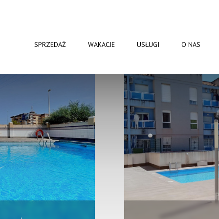
GORĄCE OFERTY
SPRAWDŹ KONIECZNIE
SPRZEDAŻ
WAKACJE
USŁUGI
O NAS
SPEŁNIAMY MARZENIA
POLSKA AGENCJA NIERUCHOMOŚCI W HISZPANII
+34 665 175 351
+48 507 173 44
ia? Zadzwoń: