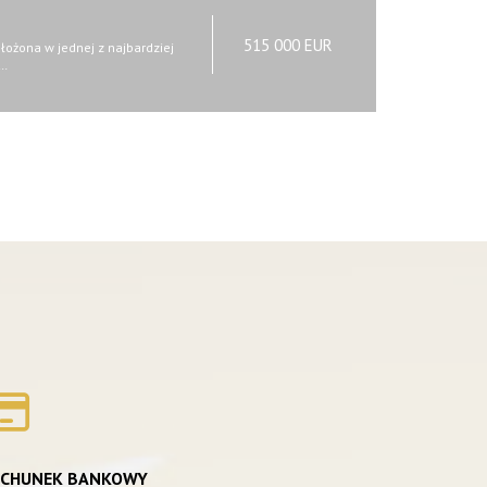
515 000 EUR
ożona w jednej z najbardziej
C…
ACHUNEK BANKOWY