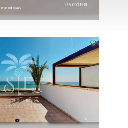
175 000 EUR
min od plaży