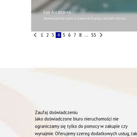
Los Alcázares
Nowoczesny dom z basenem przy samym morzu
1
2
3
4
5
6
7
8
...
53
Zaufaj doświadczeniu
Jako doświadczone biuro nieruchomości nie
ograniczamy się tylko do pomocy w zakupie czy
wynajmie. Oferujemy szereg dodatkowych usług, ta