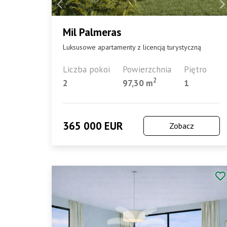
Mil Palmeras
Luksusowe apartamenty z licencją turystyczną
Liczba pokoi
Powierzchnia
Piętro
2
2
97,30 m
1
365 000 EUR
Zobacz