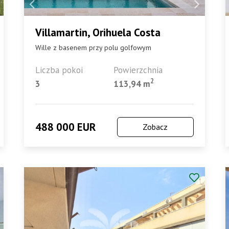
Villamartin, Orihuela Costa
Wille z basenem przy polu golfowym
Liczba pokoi
Powierzchnia
2
3
113,94 m
488 000 EUR
Zobacz